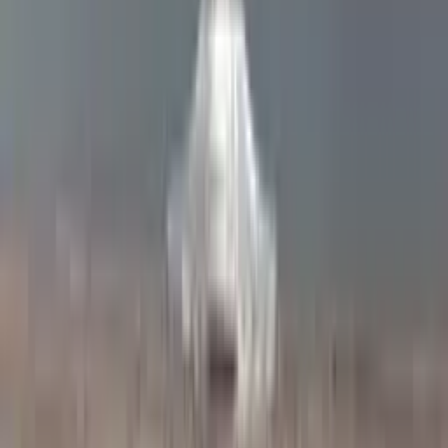
Preguntas frecuentes
Servicio
Pago
Entrega
Devolución
+44 3308 081634
Acerca de la empresa
Acerca de Wineandbarrels
Personas de contacto
Black Friday
Singles Day
Cyber Monday
Productos
Vinotecas
Botelleros
Soporte
Muebles para vino
Toneles de vino
Preguntas frecuentes
Accesorios para vino
Servicio