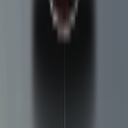
Hong Kong Hip - Borgoña (6 uds.)
4.5
(10)
Añadir al carrito
Lucaris
Hong Kong Hip - Cabernet (6 uds.)
Añadir al carrito
Riedel
O TO GO Syrah Tube 1 ud.
1 de 2
Siguiente