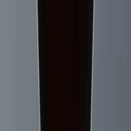
Añadir al carrito
Zwiesel Glas
Duo - Bordeaux (2 uds.)
Añadir al carrito
Zwiesel Glas
Prizma - Burdeos (2 uds.)
5
(3)
Añadir al carrito
Zwiesel Glas
Vervino - Bordeaux (2 uds.)
5
(1)