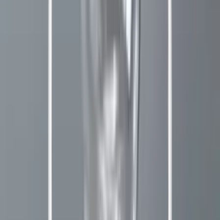
Spiegelau
Definition - Universal (6 uds.)
4.8
(10)
Añadir al carrito
Zwiesel Glas
Vivid Senses (Sensa) - Flavoursome &
Spice (2 uds.)
5
(4)
Añadir al carrito
Zwiesel Glas
Vivid Senses (Sensa) - Fruity & Delicate
(2 uds.)
5
(3)