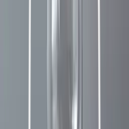
Cómo sostener una copa de vino
Leer más
Añadir al carrito
Spiegelau
Definition - Copa Universal (2 uds.)
4.6
(17)
Añadir al carrito
Spiegelau
Style - Copa Borgoña (4 uds.)
4.7
(22)
Añadir al carrito