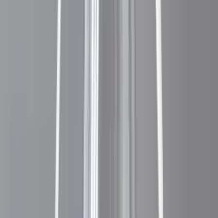
Añadir al carrito
Sydonios
L’Empreinte - Terrior Range (2 uds.)
Añadir al carrito
Riedel
Veritas Old World Syrah (2 uds.)
4.8
(9)
Añadir al carrito
Zieher
Vision - Straight - 2 uds.
5
(3)