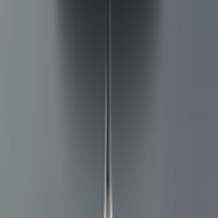
Nuestras sugerencias
Copa Shiraz
Copa Pinot Noir
Copa Cabernet
Copa Burdeos
Copa Borgoña
Zieher
Zalto
Vaso de agua
Vaso alto
Sydonios
Spiegelau
Schott Zwiesel Finesse
Schott Zwiesel
Rogaska
Riedel
Onlylux
Nachtmann
Lucaris
Decantador
Cristal auténtico
¿Quieres saber más sobre la conservación