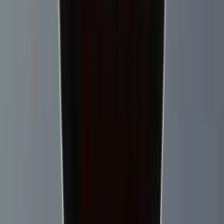
Sydonios
Sydonios Prysm Méridional copas de vino
– tallo rojo, 2 uds.
Añadir al carrito
Sydonios
Sydonios Prysm Septentrional copas de
vino – tallo azul, 2 uds.
Añadir al carrito
Sydonios
Sydonios Prysm Septentrional copas de
vino – tallo rojo, 2 uds.