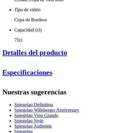
Tipo de vidrio
Copa de Burdeos
Capacidad (cl)
75cl
Detalles del producto
Especificaciones
Información
Nuestras sugerencias
Número de producto
1350165
Spiegelau Definition
General
Spiegelau Willsberger Anniversary
Fabricante
Spiegelau
Spiegelau Vino Grande
2 hermosas copas Burdeos con un diseño elegante
Spiegelau Style
Dimensiones (AnxAlxP cm)
Ideales para vinos con cuerpo
Spiegelau Authentis
Aptas para lavavajillas (usa el programa de copas y vasos)
Spiegelau