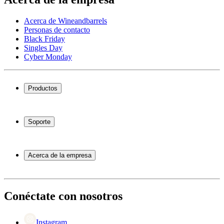
Acerca de Wineandbarrels
Personas de contacto
Black Friday
Singles Day
Cyber Monday
Productos
Vinotecas
Botelleros
Soporte
Muebles para vino
Toneles de vino
Preguntas frecuentes
Accesorios para vino
Servicio
Acerca de la empresa
Pago
Entrega
Acerca de Wineandbarrels
Devolución
Personas de contacto
+44 3308 081634
Black Friday
Conéctate con nosotros
Singles Day
Cyber Monday
Instagram