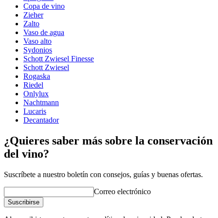
Peso (kg)
0.13
Copa de vino
Altura (cm)
24.3
Zieher
Ancho (cm)
22
Zalto
Profundidad (cm)
22
Vaso de agua
Vaso alto
Vidrio
Sydonios
Schott Zwiesel Finesse
Serie de productos
Definition
Schott Zwiesel
Vidrio
Cristal, Copa de vino tinto
Rogaska
Tipo de vidrio
Copa de Burdeos
Riedel
Capacidad (cl)
75cl
Onlylux
Diámetro (cm)
10.8
Nachtmann
Lucaris
Decantador
¿Quieres saber más sobre la conservación
del vino?
Suscríbete a nuestro boletín con consejos, guías y buenas ofertas.
Correo electrónico
Suscribirse