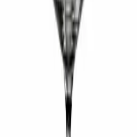
4.8
(11)
Añadir al carrito
Spiegelau
Definition - Copa Borgoña (6 uds.)
4.9
(18)
Añadir al carrito
Spiegelau
Definition - Copa Burdeos (6 uds.)
5
(5)
Añadir al carrito
Spiegelau