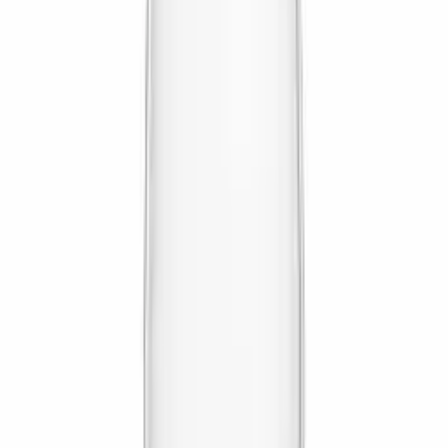
Definition
Spiegelau
Definition
Style
Authentis
Vino Grande
Willsberger
Anniversary
Dimensiones
Precio
Vidrio