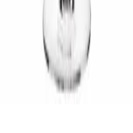
+44 3308 081634
Black Friday
Conéctate con nosotros
Singles Day
Cyber Monday
Instagram
Facebook
LinkedIn
YouTube
Pinterest
Wineandbarrels A/S, Rønnevangsalle 8, 3400 Hillerød, Danmark,
VAT nr.: DK-27702937
Condiciones comerciales
Política de datos personales
Cookies