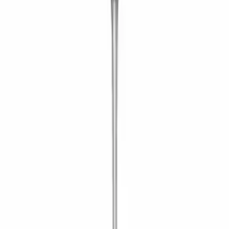
Definition - Copa Champán (2 uds.)
5
(8)
Añadir al carrito
Spiegelau
Definition - Copa Champán (6 uds.)
Añadir al carrito
Spiegelau
Definition - Copa Universal (2 uds.)
4.7
(16)
Añadir al carrito
Spiegelau
Definition - Vino blanco (2 uds.)