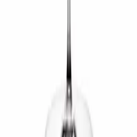
Devolución
+44 3308 081634
Acerca de la empresa
Acerca de Wineandbarrels
Personas de contacto
Black Friday
Singles Day
Cyber Monday
Productos
Vinotecas
Botelleros
Soporte
Muebles para vino
Toneles de vino
Preguntas frecuentes
Accesorios para vino
Servicio
Acerca de la empresa
Pago
Entrega
Acerca de Wineandbarrels
Devolución
Personas de contacto