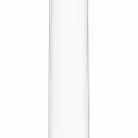
ls página de inicio
Carrito de compra
Copa de vino
Spiegelau
Spiegelau Definition