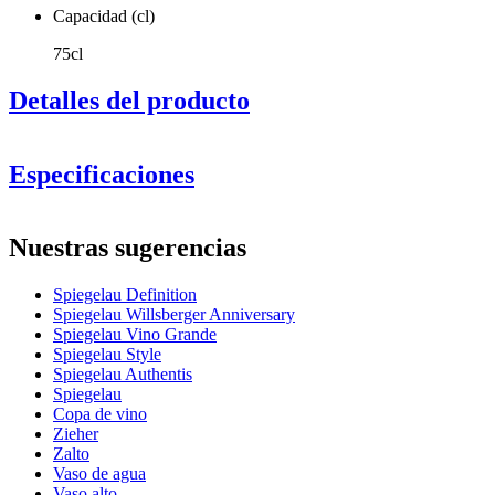
Capacidad (cl)
75cl
Detalles del producto
Especificaciones
Información
Nuestras sugerencias
Número de producto
1350335
Spiegelau Definition
General
Spiegelau Willsberger Anniversary
Fabricante
Spiegelau
Spiegelau Vino Grande
6 hermosas copas Burdeos con un diseño elegante
Spiegelau Style
Dimensiones (AnxAlxP cm)
Ideales para vinos con cuerpo
Spiegelau Authentis
Aptas para lavavajillas (usa el programa de copas y vasos)
Spiegelau
Peso (kg)
0.13
Copa de vino
Altura (cm)
24.3
Zieher
Ancho (cm)
22
Zalto
Profundidad (cm)
22
Vaso de agua
Vaso alto