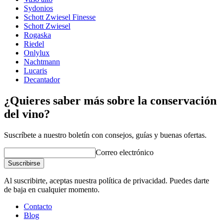
Vidrio
Sydonios
Schott Zwiesel Finesse
Serie de productos
Definition
Schott Zwiesel
Vidrio
Cristal, Copa de vino tinto
Rogaska
Tipo de vidrio
Copa de Burdeos
Riedel
Capacidad (cl)
75cl
Onlylux
Diámetro (cm)
10.8
Nachtmann
Lucaris
Decantador
¿Quieres saber más sobre la conservación
del vino?
Suscríbete a nuestro boletín con consejos, guías y buenas ofertas.
Correo electrónico
Suscribirse
Al suscribirte, aceptas nuestra política de privacidad. Puedes darte
de baja en cualquier momento.
Contacto
Blog