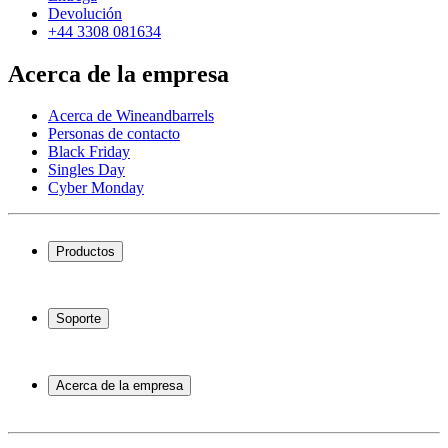
Devolución
+44 3308 081634
Acerca de la empresa
Acerca de Wineandbarrels
Personas de contacto
Black Friday
Singles Day
Cyber Monday
Productos
Vinotecas
Botelleros
Soporte
Muebles para vino
Toneles de vino
Preguntas frecuentes
Accesorios para vino
Servicio
Acerca de la empresa
Pago
Entrega
Acerca de Wineandbarrels
Devolución
Personas de contacto
+44 3308 081634