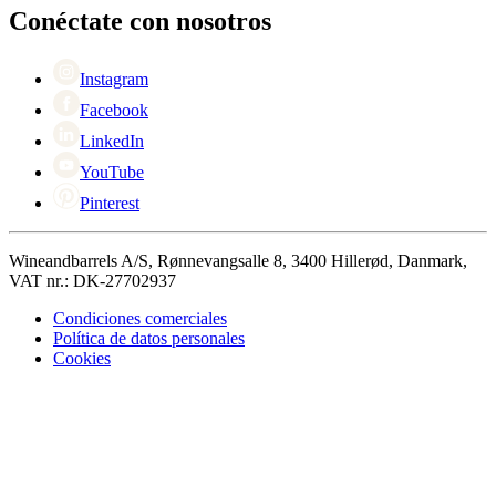
Black Friday
Conéctate con nosotros
Singles Day
Cyber Monday
Instagram
Facebook
LinkedIn
YouTube
Pinterest
Wineandbarrels A/S, Rønnevangsalle 8, 3400 Hillerød, Danmark,
VAT nr.: DK-27702937
Condiciones comerciales
Política de datos personales
Cookies