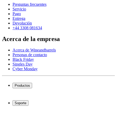
Preguntas frecuentes
Servicio
Pago
Entrega
Devolución
+44 3308 081634
Acerca de la empresa
Acerca de Wineandbarrels
Personas de contacto
Black Friday
Singles Day
Cyber Monday
Productos
Vinotecas
Botelleros
Soporte
Muebles para vino
Toneles de vino
Preguntas frecuentes
Accesorios para vino