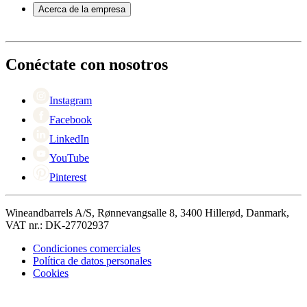
Servicio
Acerca de la empresa
Pago
Entrega
Acerca de Wineandbarrels
Devolución
Personas de contacto
+44 3308 081634
Black Friday
Conéctate con nosotros
Singles Day
Cyber Monday
Instagram
Facebook
LinkedIn
YouTube
Pinterest
Wineandbarrels A/S, Rønnevangsalle 8, 3400 Hillerød, Danmark,
VAT nr.: DK-27702937
Condiciones comerciales
Política de datos personales
Cookies