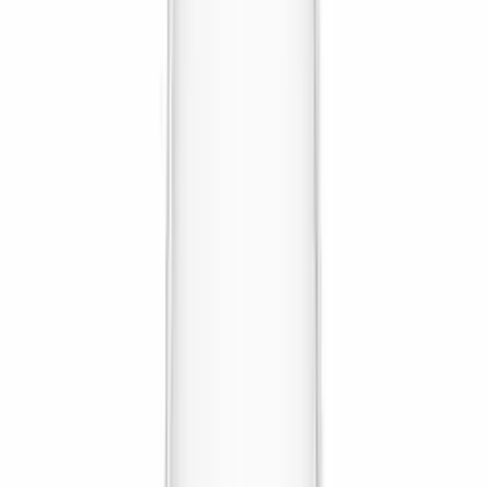
Spiegelau
Copa de vino Spiegelau - La copa de vino más reconocida del
mundo.
Spiegelau
Definition
Style
Authentis
Vino Grande
Willsberger
Anniversary
Dimensiones
Precio