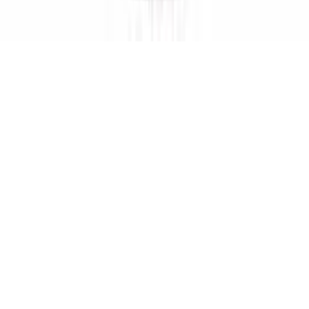
Política de datos personales
Cookies