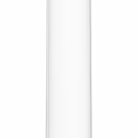
Vidrio
Tipo de vidrio
Líneas de producto
Ofertas
22 Número de productos
Ordenar por
Añadir al carrito
Spiegelau
Authentis - Copa Champán - Flauta (4
uds.)
4.6
(7)