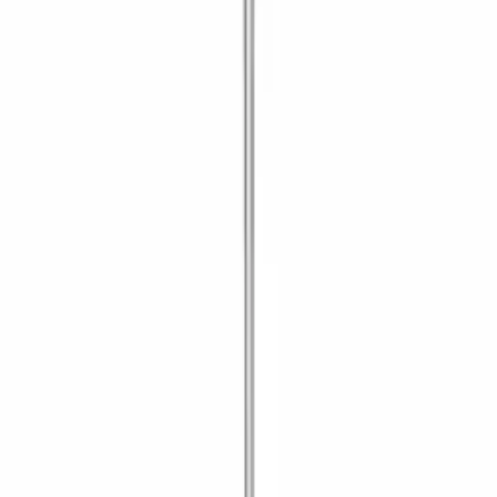
Añadir al carrito
Spiegelau
Style - Copa Borgoña (4 uds.)
4.7
(22)
Añadir al carrito
Spiegelau
Definition - Universal (6 uds.)
4.8
(10)
1 de 1
Nuestras sugerencias
Spiegelau Willsberger Anniversary
Spiegelau Vino Grande
Spiegelau Style