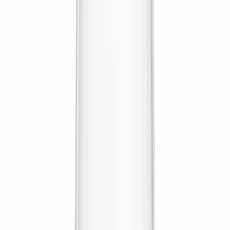
Añadir al carrito
Spiegelau
Authentis - Copa de licor (4 uds.)
4.7
(7)
Añadir al carrito
Spiegelau
Definition - Copa Borgoña (2 uds.)
4.8
(16)
Añadir al carrito
Spiegelau
Definition - Copa Burdeos (2 uds.)
4.8
(11)