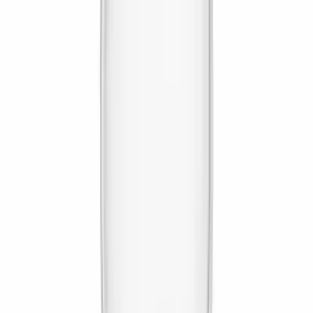
4.9
(25)
Añadir al carrito
Spiegelau
Authentis - Copa Burdeos (4 uds.)
4.8
(20)
Guías
Prueba tus copas: Una guía para entender tus copas de vino
Leer más
Añadir al carrito
Spiegelau
Authentis - Copa Borgoña (4 uds.)