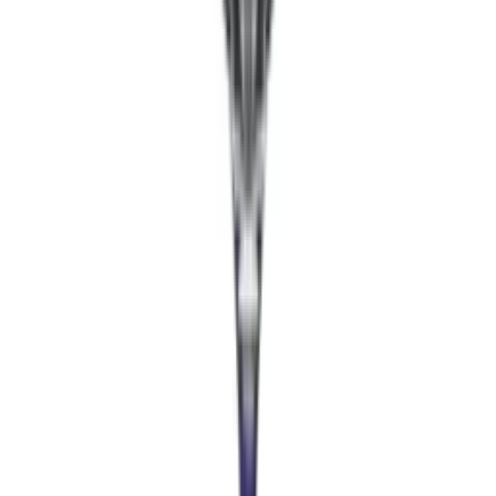
Añadir al carrito
Zwiesel Glas
Schott Zwiesel - BAR Special - Vino
espumoso premium (6 uds.)
4.5
(11)
Añadir al carrito
Spiegelau
Casual Entertaining - 1,4 litros
4.7
(7)
Añadir al carrito
Spiegelau
Definition - Universal (6 uds.)