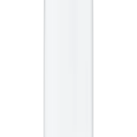
Riedel
Veritas Sauvignon Blanc (2 uds.)
5
(2)
Guías
Cómo lavar tus copas de vino
Leer más
Añadir al carrito
Zieher
Vision - Fresh - 2 unidades
5
(2)
Añadir al carrito
Zieher