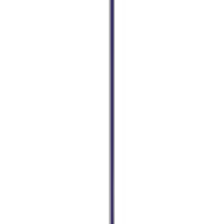
Zwiesel Glas
Alloro (The First) - Champán (2 uds.)
5
(2)
Añadir al carrito
Zwiesel Glas
Alloro (The First) - Chardonnay (2 uds.)
Añadir al carrito
Zwiesel Glas
Schott Zwiesel - Finesse - Agua (6 uds.)
5
(1)
Añadir al carrito
Zwiesel Glas