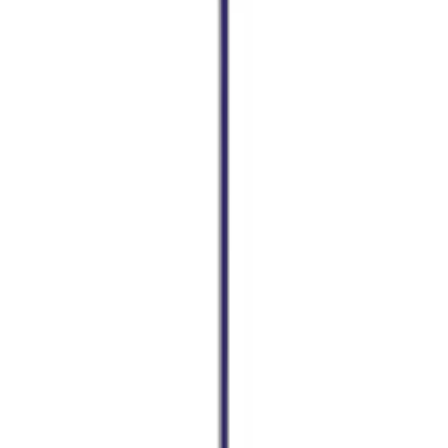
Schott Zwiesel - Finesse - Vino tinto (6
uds.)
5
(9)
Añadir al carrito
Zwiesel Glas
Air Sense - Vino tinto (2 uds.)
5
(2)
Añadir al carrito
Zwiesel Glas
Alloro (The First) - Borgoña (2 uds.)
5
(2)
Añadir al carrito