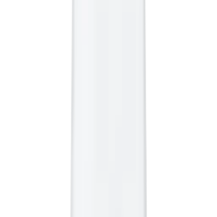
Añadir al carrito
Spiegelau
Definition - Copa Borgoña (2 uds.)
4.8
(16)
Añadir al carrito
Zwiesel Glas
Alloro (The First) - Riesling (2 uds.)
Añadir al carrito
Sydonios
Le Méridional - Terrior Range (2 stk.)
Añadir al carrito