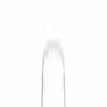
ls página de inicio
Carrito de compra
Copa de vino
Copa de champán