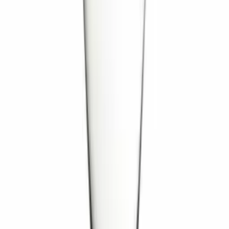
Vino espumoso (2 uds.)
5
(1)
Añadir al carrito
Zwiesel Glas
Schott Zwiesel - BAR Special - Vino
espumoso premium (6 uds.)
4.5
(11)
Guías
Prueba tus copas: Una guía para entender tus copas de vino
Leer más
Añadir al carrito
Zwiesel Glas