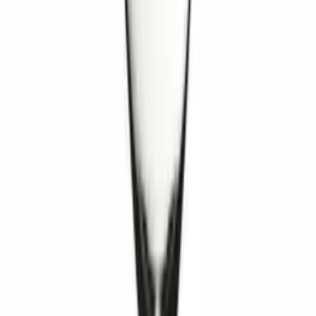
Alloro (The First) - Champán (2 uds.)
5
(2)
Añadir al carrito
Zwiesel Glas
Schott Zwiesel - Finesse - Champán (6
uds.)
4.5
(37)
Añadir al carrito
Zwiesel Glas
Air Sense - Champán (2 uds.)
5
(1)
Añadir al carrito