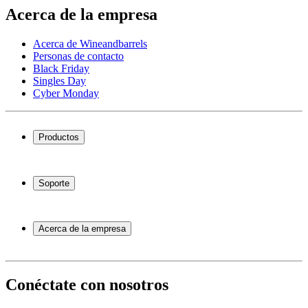
Acerca de la empresa
Acerca de Wineandbarrels
Personas de contacto
Black Friday
Singles Day
Cyber Monday
Productos
Vinotecas
Botelleros
Soporte
Muebles para vino
Toneles de vino
Preguntas frecuentes
Accesorios para vino
Servicio
Acerca de la empresa
Pago
Entrega
Acerca de Wineandbarrels
Devolución
Personas de contacto
+44 3308 081634
Black Friday
Conéctate con nosotros
Singles Day
Cyber Monday