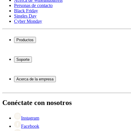
Acerca de Wineandbarrels
Personas de contacto
Black Friday
Singles Day
Cyber Monday
Productos
Vinotecas
Botelleros
Soporte
Muebles para vino
Toneles de vino
Preguntas frecuentes
Accesorios para vino
Servicio
Acerca de la empresa
Pago
Entrega
Acerca de Wineandbarrels
Devolución
Personas de contacto
+44 3308 081634
Black Friday
Conéctate con nosotros
Singles Day
Cyber Monday
Instagram
Facebook