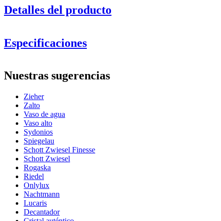
Detalles del producto
Especificaciones
Información
Nuestras sugerencias
Número de producto
548005
Zieher
General
Zalto
Fabricante
Zieher
Vaso de agua
Vaso alto
Dimensiones (AnxAlxP cm)
Sydonios
Spiegelau
¡Un buen vino merece una copa adecuada!
Peso (kg)
0.15
Schott Zwiesel Finesse
Altura (cm)
23
Schott Zwiesel
Ancho (cm)
7
Rogaska
Profundidad (cm)
7
Riedel
Onlylux
Vidrio
Nachtmann
Lucaris
Serie de productos
Vision
Decantador
Vidrio
Copa de vino de postre, Cristal
Cristal auténtico