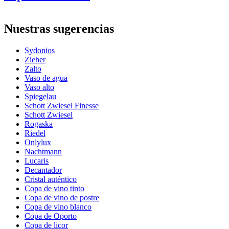
Información
Nuestras sugerencias
Número de producto
COL021BLUE
Sydonios
General
Zieher
Fabricante
Sydonios
Zalto
Vaso de agua
Dimensiones (AnxAlxP cm)
Vaso alto
Spiegelau
Peso (kg)
1
Schott Zwiesel Finesse
Altura (cm)
25
Schott Zwiesel
Ancho (cm)
8,5
Rogaska
Profundidad (cm)
12.8
Riedel
Onlylux
Vidrio
Nachtmann
Lucaris
Vidrio
Copa de vino rosado, Copa de vino blanco
Decantador
Capacidad (cl)
42
Cristal auténtico
Diámetro (cm)
8,5
Copa de vino tinto
Copa de vino de postre
Otro
Copa de vino blanco
Copa de Oporto
Grabado
No
Copa de licor