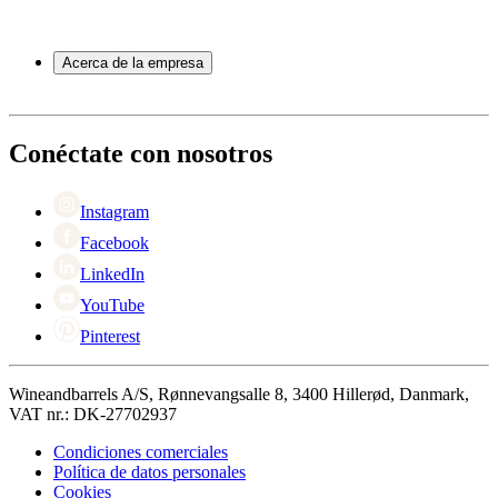
Toneles de vino
Preguntas frecuentes
Accesorios para vino
Servicio
Acerca de la empresa
Pago
Entrega
Acerca de Wineandbarrels
Devolución
Personas de contacto
+44 3308 081634
Black Friday
Conéctate con nosotros
Singles Day
Cyber Monday
Instagram
Facebook
LinkedIn
YouTube
Pinterest
Wineandbarrels A/S, Rønnevangsalle 8, 3400 Hillerød, Danmark,
VAT nr.: DK-27702937
Condiciones comerciales
Política de datos personales
Cookies