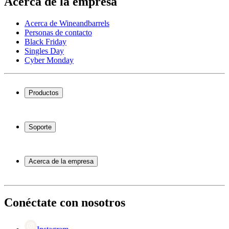
Acerca de la empresa
Acerca de Wineandbarrels
Personas de contacto
Black Friday
Singles Day
Cyber Monday
Productos
Vinotecas
Botelleros
Soporte
Muebles para vino
Toneles de vino
Preguntas frecuentes
Accesorios para vino
Servicio
Acerca de la empresa
Pago
Entrega
Acerca de Wineandbarrels
Devolución
Personas de contacto
+44 3308 081634
Black Friday
Conéctate con nosotros
Singles Day
Cyber Monday