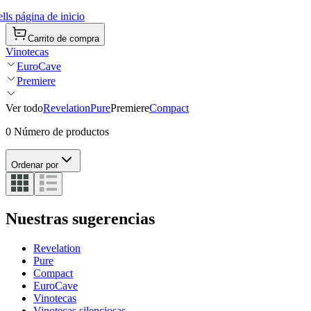
ls página de inicio
Carrito de compra
Vinotecas
EuroCave
Premiere
Ver todo
Revelation
Pure
Premiere
Compact
0 Número de productos
Ordenar por
Nuestras sugerencias
Revelation
Pure
Compact
EuroCave
Vinotecas
Vinotecas silenciosas