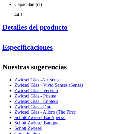
Capacidad (cl)
44.1
Detalles del producto
Especificaciones
Información
Nuestras sugerencias
Número de producto
122188
Zwiesel Glas -Air Sense
Dimensiones (AnxAlxP cm)
Zwiesel Glas - Vivid Senses (Sensa)
Peso (kg)
0.32
Zwiesel Glas - Vervino
Altura (cm)
22.9
Zwiesel Glas - Prizma
Ancho (cm)
8.5
Zwiesel Glas - Enoteca
Profundidad (cm)
8.5
Zwiesel Glas - Duo
Zwiesel Glas - Alloro (The First)
Vidrio
Schott Zwiesel Bar Special
Schott Zwiesel Banquet
Serie de productos
Air Sense
Schott Zwiesel
Vidrio
Copa de vino blanco, Cristal
Copa de vino