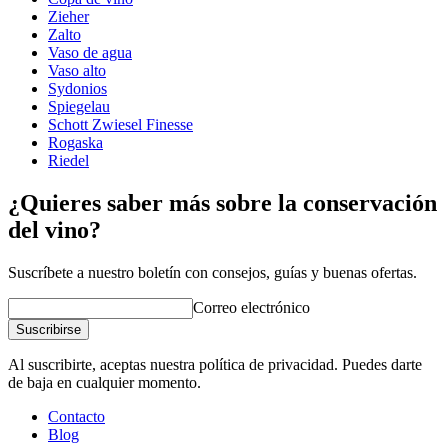
Tipo de vidrio
Copa de Chardonnay
Zieher
Diámetro (cm)
8.5
Zalto
Capacidad (cl)
44.1
Vaso de agua
Vaso alto
2 preciosas copas Chardonnay de diseño elegante de uno de
Sydonios
los mejores productores del mundo.
Spiegelau
Soplado a mano y con esfera decantadora integrada en el
Schott Zwiesel Finesse
fondo de la copa.
Rogaska
Fabricadas en el cristal de titanio sin plomo Tritan®️ de Schott
Riedel
Zwiesel, que garantiza una durabilidad y resistencia
insuperables.
¿Quieres saber más sobre la conservación
del vino?
Suscríbete a nuestro boletín con consejos, guías y buenas ofertas.
Correo electrónico
Suscribirse
Al suscribirte, aceptas nuestra política de privacidad. Puedes darte
de baja en cualquier momento.
Lee nuestros consejos sobre cómo lavar las copas de vino aquí
Contacto
Blog