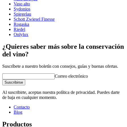
Otro
Vaso alto
Decanter elegante y sin procesar de una marca líder en vidrio.
Sydonios
Grabado
No
Hecho a mano
Spiegelau
Fabricado con cristal de titanio de Zwiesel para una
Schott Zwiesel Finesse
resistencia y durabilidad superiores.
Rogaska
Riedel
Onlylux
¿Quieres saber más sobre la conservación
del vino?
Suscríbete a nuestro boletín con consejos, guías y buenas ofertas.
Correo electrónico
Suscribirse
Lee nuestros consejos sobre cómo lavar las copas de vino aquí
Al suscribirte, aceptas nuestra política de privacidad. Puedes darte
de baja en cualquier momento.
Contacto
Blog
Productos