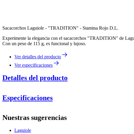
Sacacorchos Laguiole - "TRADITION" - Stamina Rojo D.L.
Experimente la elegancia con el sacacorchos "TRADITION" de Laguiole
Con un peso de 115 g, es funcional y lujoso.
Ver detalles del producto
Ver especificaciones
Detalles del producto
Especificaciones
Información
Nuestras sugerencias
Número de producto
LT7022SO-66
Laguiole
Dimensiones (AnxAlxP cm)