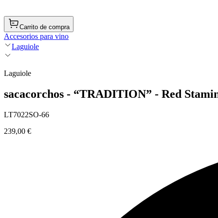
Carrito de compra
Accesorios para vino
Laguiole
Laguiole
sacacorchos - “TRADITION” - Red Stamin
LT7022SO-66
239,00 €