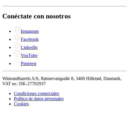
Entrega
Acerca de Wineandbarrels
Devolución
Personas de contacto
+44 3308 081634
Black Friday
Conéctate con nosotros
Singles Day
Cyber Monday
Instagram
Facebook
LinkedIn
YouTube
Pinterest
Wineandbarrels A/S, Rønnevangsalle 8, 3400 Hillerød, Danmark,
VAT nr.: DK-27702937
Condiciones comerciales
Política de datos personales
Cookies