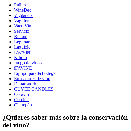
Pulltex
Dimensiones (AnxAlxP cm)
WineDec
Peso (kg)
1
Vigilancia
Altura (cm)
19
Vagnbys
Profundidad (cm)
5
Vacu Vin
Servicio
wine accessories
Renoir
Legnoart
Status When Soldout
active
Laguiole
L'Atelier
Kiboni
Juego de vinos
iFAVINE
Equipo para la bodega
Enfriadores de vino
Dauartwork
CUVÉE CANDLES
Coravin
Comida
Champán
¿Quieres saber más sobre la conservación
del vino?