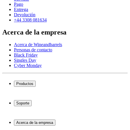
Pago
Entrega
Devolución
+44 3308 081634
Acerca de la empresa
Acerca de Wineandbarrels
Personas de contacto
Black Friday
Singles Day
Cyber Monday
Productos
Vinotecas
Botelleros
Soporte
Muebles para vino
Toneles de vino
Preguntas frecuentes
Accesorios para vino
Servicio
Acerca de la empresa
Pago