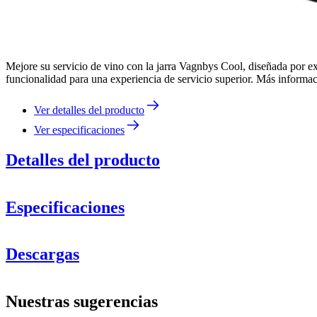
Mejore su servicio de vino con la jarra Vagnbys Cool, diseñada por ex
funcionalidad para una experiencia de servicio superior. Más informac
Ver detalles del producto
Ver especificaciones
Detalles del producto
Especificaciones
Información
Descargas
Número de producto
444175
Dimensiones (AnxAlxP cm)
Nuestras sugerencias
Peso (kg)
3