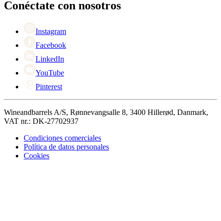
Black Friday
Conéctate con nosotros
Singles Day
Cyber Monday
Instagram
Facebook
LinkedIn
YouTube
Pinterest
Wineandbarrels A/S, Rønnevangsalle 8, 3400 Hillerød, Danmark,
VAT nr.: DK-27702937
Condiciones comerciales
Política de datos personales
Cookies