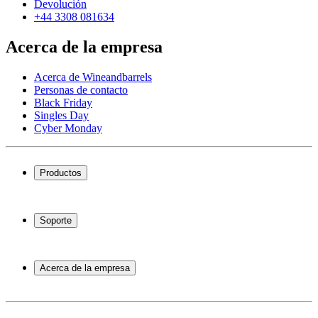
Devolución
+44 3308 081634
Acerca de la empresa
Acerca de Wineandbarrels
Personas de contacto
Black Friday
Singles Day
Cyber Monday
Productos
Vinotecas
Botelleros
Soporte
Muebles para vino
Toneles de vino
Preguntas frecuentes
Accesorios para vino
Servicio
Acerca de la empresa
Pago
Entrega
Acerca de Wineandbarrels
Devolución
Personas de contacto
+44 3308 081634