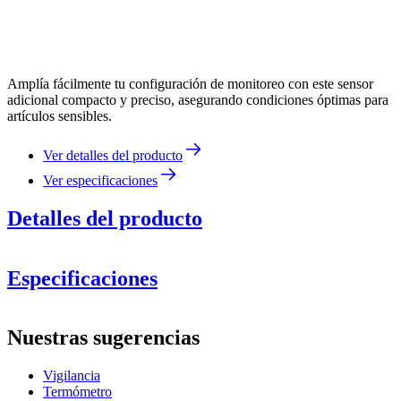
Amplía fácilmente tu configuración de monitoreo con este sensor
adicional compacto y preciso, asegurando condiciones óptimas para
artículos sensibles.
Ver detalles del producto
Ver especificaciones
Detalles del producto
Especificaciones
Información
Nuestras sugerencias
Número de producto
SN001A
Vigilancia
Dimensiones (AnxAlxP cm)
Termómetro