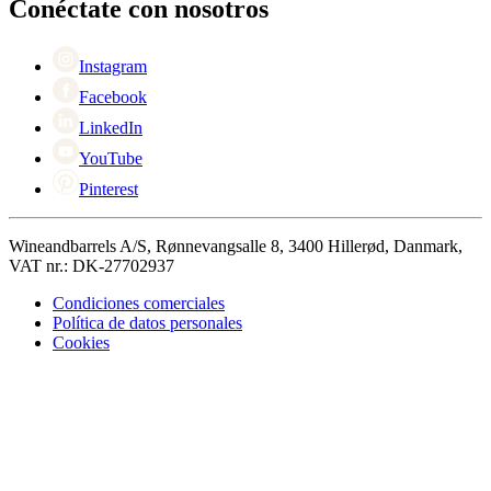
Black Friday
Conéctate con nosotros
Singles Day
Cyber Monday
Instagram
Facebook
LinkedIn
YouTube
Pinterest
Wineandbarrels A/S, Rønnevangsalle 8, 3400 Hillerød, Danmark,
VAT nr.: DK-27702937
Condiciones comerciales
Política de datos personales
Cookies