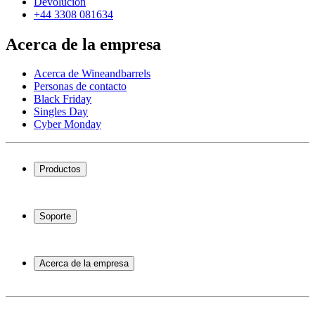
Devolución
+44 3308 081634
Acerca de la empresa
Acerca de Wineandbarrels
Personas de contacto
Black Friday
Singles Day
Cyber Monday
Productos
Vinotecas
Botelleros
Soporte
Muebles para vino
Toneles de vino
Preguntas frecuentes
Accesorios para vino
Servicio
Acerca de la empresa
Pago
Entrega
Acerca de Wineandbarrels
Devolución
Personas de contacto
+44 3308 081634