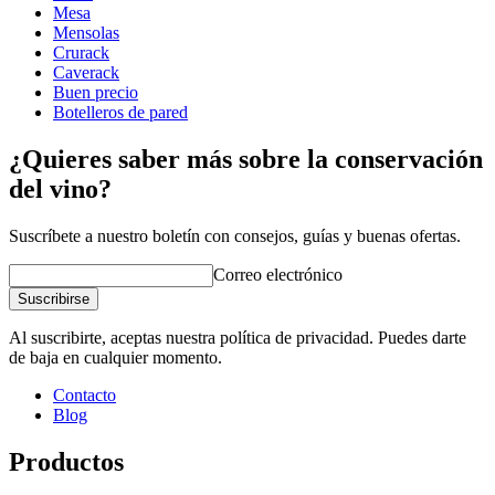
Ancho (cm)
68
incluido en nuestra herramienta de diseño online.
Mesa
Profundidad (cm)
32
Próximamente.
Mensolas
Peso (kg)
11
Crurack
Caverack
wine racks
Buen precio
Botelleros de pared
Status When Soldout
active
¿Quieres saber más sobre la conservación
del vino?
Suscríbete a nuestro boletín con consejos, guías y buenas ofertas.
Correo electrónico
Suscribirse
Al suscribirte, aceptas nuestra política de privacidad. Puedes darte
de baja en cualquier momento.
Contacto
Blog
Productos