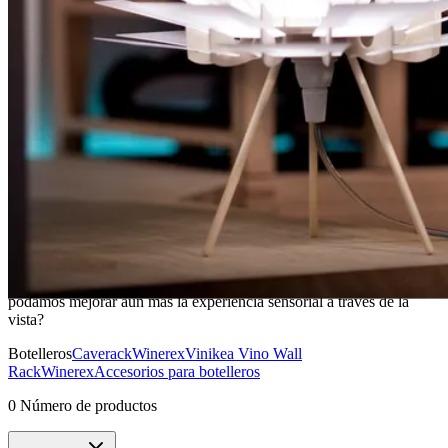
Muebles botelleros
Sin duda, los dos sentidos más imprescindibles para deleitarse con
un buen vino son el olfato y el gusto. ¿Pero quién dice que no
podamos mejorar aún más la experiencia sensorial a través de la
vista?
Botelleros
Caverack
Winerex
Vinikea
Vino Wall
Rack
Winerex
Accesorios para botelleros
0 Número de productos