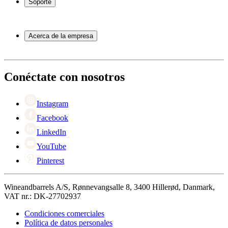
Soporte
Muebles para vino
Toneles de vino
Preguntas frecuentes
Accesorios para vino
Servicio
Acerca de la empresa
Pago
Entrega
Acerca de Wineandbarrels
Devolución
Personas de contacto
+44 3308 081634
Black Friday
Conéctate con nosotros
Singles Day
Cyber Monday
Instagram
Facebook
LinkedIn
YouTube
Pinterest
Wineandbarrels A/S, Rønnevangsalle 8, 3400 Hillerød, Danmark,
VAT nr.: DK-27702937
Condiciones comerciales
Política de datos personales