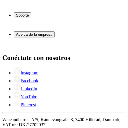
Vinotecas
Botelleros
Soporte
Muebles para vino
Toneles de vino
Preguntas frecuentes
Accesorios para vino
Servicio
Acerca de la empresa
Pago
Entrega
Acerca de Wineandbarrels
Devolución
Personas de contacto
+44 3308 081634
Black Friday
Conéctate con nosotros
Singles Day
Cyber Monday
Instagram
Facebook
LinkedIn
YouTube
Pinterest
Wineandbarrels A/S, Rønnevangsalle 8, 3400 Hillerød, Danmark,
VAT nr.: DK-27702937