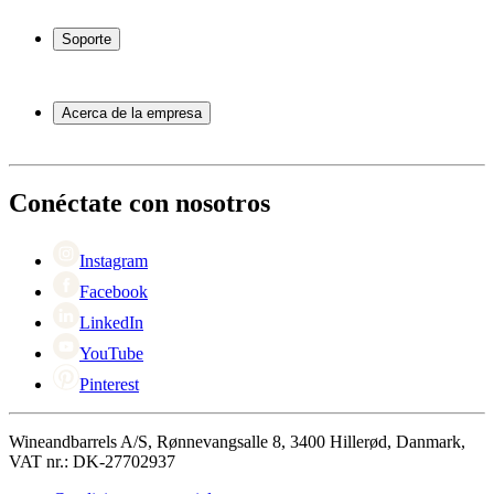
Vinotecas
Botelleros
Soporte
Muebles para vino
Toneles de vino
Preguntas frecuentes
Accesorios para vino
Servicio
Acerca de la empresa
Pago
Entrega
Acerca de Wineandbarrels
Devolución
Personas de contacto
+44 3308 081634
Black Friday
Conéctate con nosotros
Singles Day
Cyber Monday
Instagram
Facebook
LinkedIn
YouTube
Pinterest
Wineandbarrels A/S, Rønnevangsalle 8, 3400 Hillerød, Danmark,
VAT nr.: DK-27702937