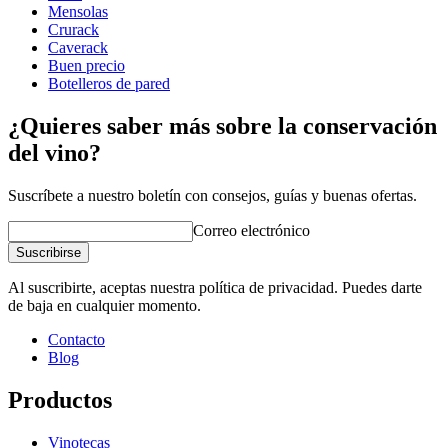
Profundidad (cm)
32
Mensolas
Crea tu propia composición con estos módulos con nuestra
Peso (kg)
31
Crurack
herramienta online para decorar salas de vino (se abre en
Caverack
una ventana nueva y requiere la instalación de flash)
Buen precio
Botelleros de pared
¿Quieres saber más sobre la conservación
del vino?
Suscríbete a nuestro boletín con consejos, guías y buenas ofertas.
Correo electrónico
Suscribirse
Al suscribirte, aceptas nuestra política de privacidad. Puedes darte
de baja en cualquier momento.
Contacto
Blog
Productos
Vinotecas