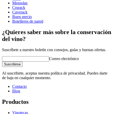
Altura (cm)
105
Mensolas
Ancho (cm)
82
Crurack
Mira ejemplos de decoración con botelleros WINEREX aquí.
Profundidad (cm)
32
Caverack
Peso (kg)
40
Buen precio
Crea tu propia composición con estos módulos con nuestra
Botelleros de pared
herramienta online para decorar salas de vino (se abre en una
wine racks
ventana nueva y requiere la instalación de flash)
¿Quieres saber más sobre la conservación
Status When Soldout
active
del vino?
Suscríbete a nuestro boletín con consejos, guías y buenas ofertas.
Correo electrónico
Suscribirse
Al suscribirte, aceptas nuestra política de privacidad. Puedes darte
de baja en cualquier momento.
Contacto
Blog
Productos
Vinotecas