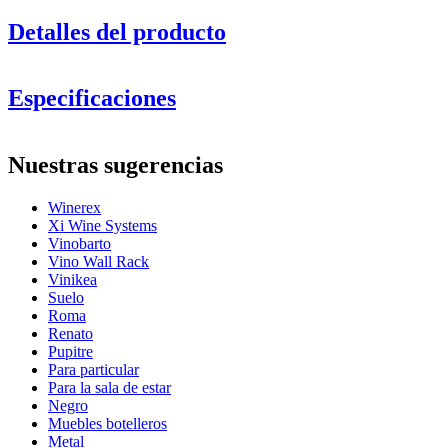
Detalles del producto
Especificaciones
Información
Nuestras sugerencias
Número de producto
BX2516
Winerex
General
Xi Wine Systems
Entrega
Ensamblado
Vinobarto
Colocación
Suelo
Vino Wall Rack
Modular
Sí
Vinikea
Suelo
Botellas
Roma
Mira ejemplos de decoración con botelleros WINEREX
Renato
aquí.
Número de botellas (Burdeos, máx)
44
Pupitre
Tipo de botella
Borgoña
Para particular
Crea tu propia composición con estos módulos con nuestra
Para la sala de estar
herramienta online para decorar salas de vino (se abre en
Dimensiones (AnxAlxP cm)
Negro
una ventana nueva y requiere la instalación de flash)
Muebles botelleros
Altura (cm)
105
Metal