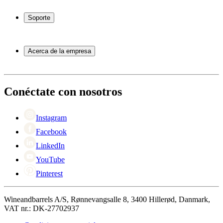
Vinotecas
Botelleros
Soporte
Muebles para vino
Toneles de vino
Preguntas frecuentes
Accesorios para vino
Servicio
Acerca de la empresa
Pago
Entrega
Acerca de Wineandbarrels
Devolución
Personas de contacto
+44 3308 081634
Black Friday
Conéctate con nosotros
Singles Day
Cyber Monday
Instagram
Facebook
LinkedIn
YouTube
Pinterest
Wineandbarrels A/S, Rønnevangsalle 8, 3400 Hillerød, Danmark,
VAT nr.: DK-27702937