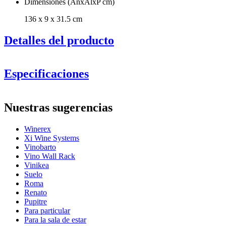
Dimensiones (AnxAlxP cm)
136 x 9 x 31.5 cm
Detalles del producto
Especificaciones
Información
Nuestras sugerencias
Número de producto
BXZP136
Winerex
General
Xi Wine Systems
Entrega
Ensamblado
Vinobarto
Colocación
Suelo
Vino Wall Rack
Modular
Sí
Vinikea
Acabado
Pino
Suelo
Roma
Dimensiones (AnxAlxP cm)
Renato
Pupitre
Altura (cm)
9
Para particular
Ancho (cm)
136
Para la sala de estar