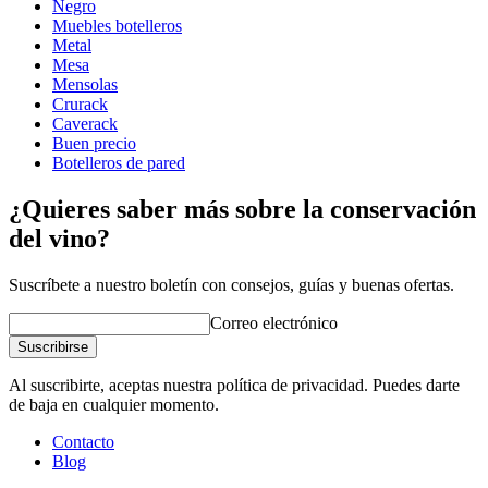
Profundidad (cm)
31.5
Negro
Peso (kg)
5
Muebles botelleros
Metal
Mesa
Mensolas
Crurack
Caverack
Buen precio
Botelleros de pared
¿Quieres saber más sobre la conservación
del vino?
Suscríbete a nuestro boletín con consejos, guías y buenas ofertas.
Correo electrónico
Suscribirse
Al suscribirte, aceptas nuestra política de privacidad. Puedes darte
de baja en cualquier momento.
Contacto
Blog