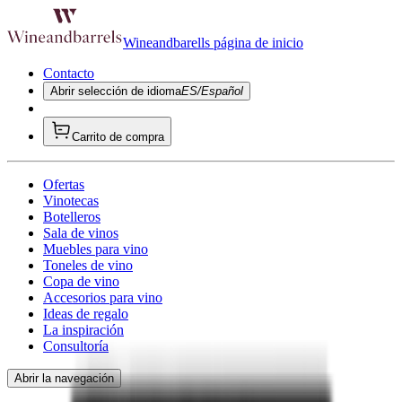
Wineandbarells página de inicio
Contacto
Abrir selección de idioma
ES/Español
Carrito de compra
Ofertas
Vinotecas
Botelleros
Sala de vinos
Muebles para vino
Toneles de vino
Copa de vino
Accesorios para vino
Ideas de regalo
La inspiración
Consultoría
Abrir la navegación