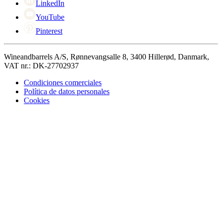
LinkedIn
YouTube
Pinterest
Wineandbarrels A/S, Rønnevangsalle 8, 3400 Hillerød, Danmark,
VAT nr.: DK-27702937
Condiciones comerciales
Política de datos personales
Cookies