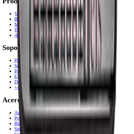
Productos
Vinotecas
Botelleros
Muebles para vino
Toneles de vino
Accesorios para vino
Soporte
Preguntas frecuentes
Servicio
Pago
Entrega
Devolución
+44 3308 081634
Acerca de la empresa
Acerca de Wineandbarrels
Personas de contacto
Black Friday
Singles Day