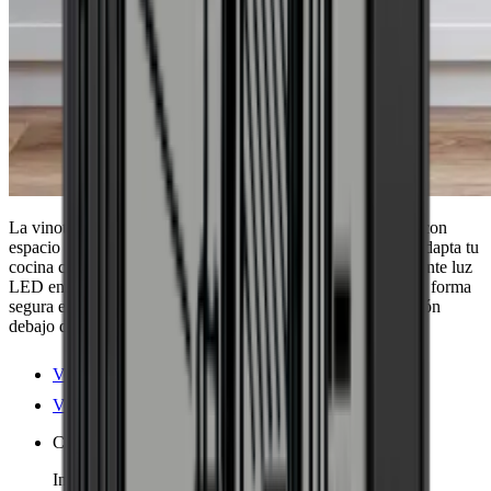
La vinoteca Pevino Majestic ofrece diseño y funcionalidad, con
espacio para hasta 39 botellas en 2 zonas de refrigeración. Adapta tu
cocina con tu propia puerta de cocina y disfruta de una elegante luz
LED en 3 colores, mientras que tus botellas se almacenan de forma
segura en estantes de madera de haya. Ideal para su instalación
debajo de la encimera de la cocina.
Ver detalles del producto
Ver especificaciones
Colocación
Incorporado, Totalmente integrado