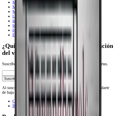
Multitemperatura
Menos de 90 cm
Madera
Liebherr
Integrable
Independiente
Humidor de puros
EuroCave Professional
¿Quieres saber más sobre la conservación
del vino?
Suscríbete a nuestro boletín con consejos, guías y buenas ofertas.
Correo electrónico
Suscribirse
Al suscribirte, aceptas nuestra política de privacidad. Puedes darte
de baja en cualquier momento.
Contacto
Blog