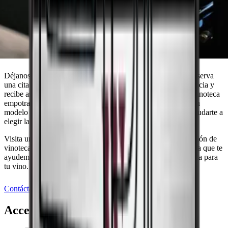
¿Necesitas asesoramiento para encontrar
la vinoteca que se adapte a tus
necesidades?
Déjanos ayudarte a encontrar la solución perfecta para ti. Reserva
una cita con uno de nuestros asesores de ventas con experiencia y
recibe asesoramiento personalizado. Tanto si necesitas una vinoteca
empotrada y discreta para tu cocina recién renovada como un
modelo independiente para tu bodega, estamos listos para ayudarte a
elegir la vinoteca adecuada.
Visita uno de nuestros showrooms y descubre nuestra selección de
vinotecas de alta calidad, o reserva una cita hoy mismo y deja que te
ayudemos a encontrar la solución de almacenamiento perfecta para
tu vino.
Contáctanos
Accesorios relacionados