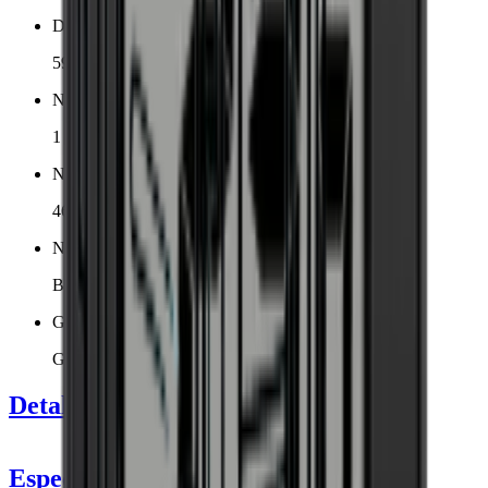
Dimensiones (AnxAlxP cm)
59.5 x 82 x 57 cm
Número de zonas de enfriamiento
1 zona
Número de botellas (Burdeos, máx)
46
Nivel de ruido
Bajo
Garantía
Garantía de 3 años
Detalles del producto
Especificaciones