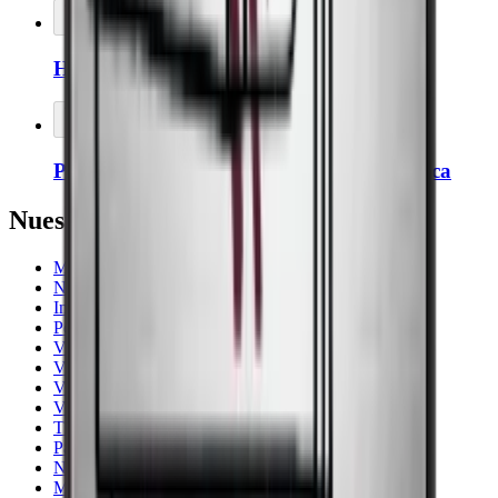
Añadir al carrito
Higrómetro Thermopro
Añadir al carrito
Puerta colgada a la izquierda en la vinoteca
Nuestras sugerencias
Majestic
Noble
Imperial
Pevino
Vinotecas
Vinotecas silenciosas
Vinotecas encastrables
Vestfrost
Thermocold
Para habitaciones frías
Negro
Más de 131 botellas