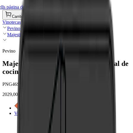
ls página de inicio
Carrito de compra
Vinotecas
Pevino
Majestic
Pevino
Majestic - 46 botellas - 1 zona - frontal de
cocina
PNG46SK-HHB
2029,00 €
Ver etiqueta energética
Ver detalles del producto