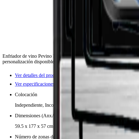
Enfriador de vino Pevino Noble multizona con capacidad para 93 botel
personalización disponible.
Ver detalles del producto
Ver especificaciones
Colocación
Independiente, Incorporado
Dimensiones (AnxAlxP cm)
59.5 x 177 x 57 cm
Número de zonas de enfriamiento