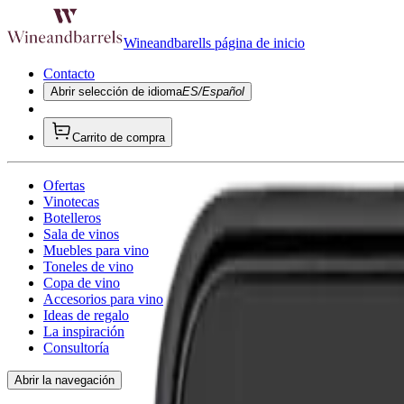
Wineandbarells página de inicio
Contacto
Abrir selección de idioma
ES/Español
Carrito de compra
Ofertas
Vinotecas
Botelleros
Sala de vinos
Muebles para vino
Toneles de vino
Copa de vino
Accesorios para vino
Ideas de regalo
La inspiración
Consultoría
Abrir la navegación