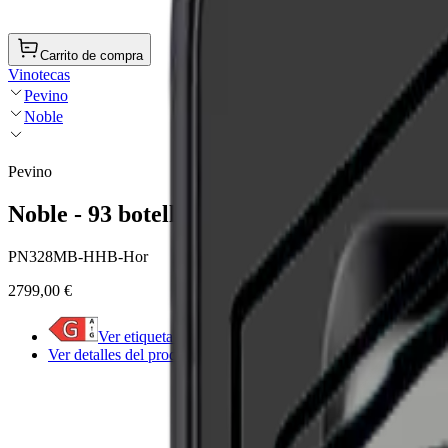
Carrito de compra
Vinotecas
Pevino
Noble
Pevino
Noble - 93 botellas - Multizona - HoReCa
PN328MB-HHB-Hor
2799,00 €
Ver etiqueta energética
Ver detalles del producto