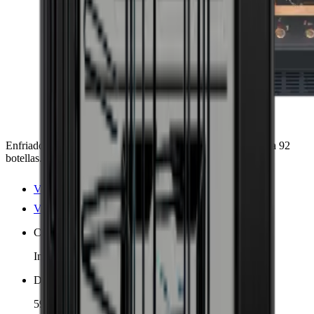
Enfriador de vino Pevino multizona con capacidad para hasta 92
botellas.
Ver detalles del producto
Ver especificaciones
Colocación
Independiente, Incorporado
Dimensiones (AnxAlxP cm)
59.5 x 177 x 57 cm