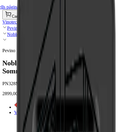
ls página de inicio
Carrito de compra
Vinotecas
Pevino
Noble
Pevino
Noble - 92 botellas - Multizona -
Sommelière
PN328MB-HHB-Som
2899,00 €
Ver etiqueta energética
Ver detalles del producto