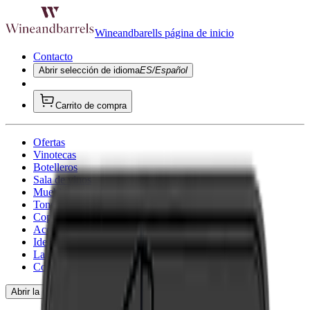
Wineandbarells página de inicio
Contacto
Abrir selección de idioma
ES/Español
Carrito de compra
Ofertas
Vinotecas
Botelleros
Sala de vinos
Muebles para vino
Toneles de vino
Copa de vino
Accesorios para vino
Ideas de regalo
La inspiración
Consultoría
Abrir la navegación