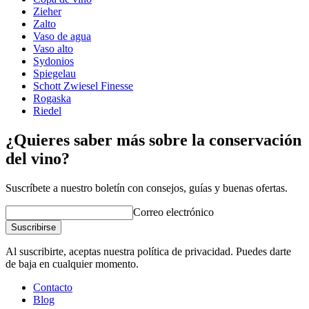
Diámetro (cm)
10.5
Apta para lavavajillas.
Zieher
Capacidad (cl)
68.5
Zalto
Vaso de agua
Otro
Vaso alto
Sydonios
Grabado
No
Spiegelau
Schott Zwiesel Finesse
Rogaska
Riedel
¿Quieres saber más sobre la conservación
del vino?
Suscríbete a nuestro boletín con consejos, guías y buenas ofertas.
Correo electrónico
Suscribirse
Al suscribirte, aceptas nuestra política de privacidad. Puedes darte
de baja en cualquier momento.
Contacto
Blog