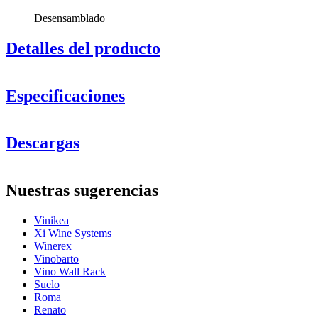
Desensamblado
Detalles del producto
Especificaciones
Información
Descargas
Número de producto
M66
General
Nuestras sugerencias
Entrega
Desensamblado
Colocación
Suelo
Vinikea
Acabado
Negro, Metal
Xi Wine Systems
Modular
Sí
Winerex
Vinobarto
Botellas
Vino Wall Rack
Suelo
Número de botellas (Burdeos, máx)
66
Roma
Tipo de botella
Burdeos, Borgoña, Champán, Riesling
Renato