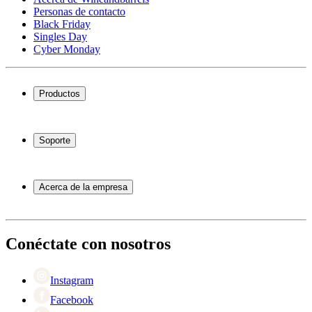
Personas de contacto
Black Friday
Singles Day
Cyber Monday
Productos
Vinotecas
Botelleros
Soporte
Muebles para vino
Toneles de vino
Preguntas frecuentes
Accesorios para vino
Servicio
Acerca de la empresa
Pago
Entrega
Acerca de Wineandbarrels
Devolución
Personas de contacto
+44 3308 081634
Black Friday
Conéctate con nosotros
Singles Day
Cyber Monday
Instagram
Facebook