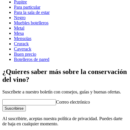
Dimensiones (AnxAlxP cm)
Pupitre
Para particular
Altura (cm)
109
Para la sala de estar
Ancho (cm)
64
Negro
Profundidad (cm)
22
Muebles botelleros
Peso (kg)
9.6
Metal
Mesa
Mensolas
Crurack
Caverack
Buen precio
Botelleros de pared
¿Quieres saber más sobre la conservación
del vino?
Suscríbete a nuestro boletín con consejos, guías y buenas ofertas.
Correo electrónico
Suscribirse
Al suscribirte, aceptas nuestra política de privacidad. Puedes darte
de baja en cualquier momento.