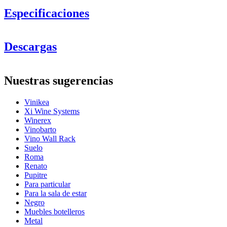
Especificaciones
Información
Descargas
Número de producto
6BWR
General
Nuestras sugerencias
Acabado
Negro, Metal
Colocación
Pared
Vinikea
Xi Wine Systems
Dimensiones (AnxAlxP cm)
Winerex
Vinobarto
Altura (cm)
59.5
Vino Wall Rack
Ancho (cm)
24
Suelo
Profundidad (cm)
9.5
Roma
Peso (kg)
1.3
Renato
Botellas
Pupitre
Para particular
Número de botellas (Burdeos, máx)
6
Para la sala de estar
Negro
Muebles botelleros
Metal