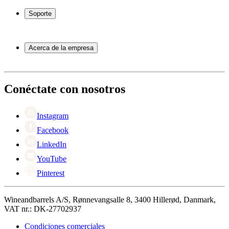
Botelleros
Soporte
Muebles para vino
Toneles de vino
Preguntas frecuentes
Accesorios para vino
Servicio
Acerca de la empresa
Pago
Entrega
Acerca de Wineandbarrels
Devolución
Personas de contacto
+44 3308 081634
Black Friday
Conéctate con nosotros
Singles Day
Cyber Monday
Instagram
Facebook
LinkedIn
YouTube
Pinterest
Wineandbarrels A/S, Rønnevangsalle 8, 3400 Hillerød, Danmark,
VAT nr.: DK-27702937
Condiciones comerciales