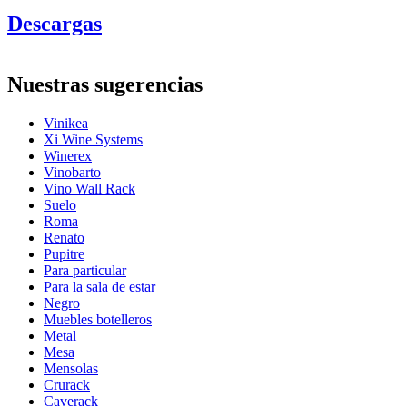
Información
Descargas
Número de producto
CAVA42
General
Nuestras sugerencias
Entrega
Desensamblado
Colocación
Suelo
Vinikea
Acabado
Pino
Xi Wine Systems
Modular
No
Winerex
Vinobarto
Botellas
Vino Wall Rack
Suelo
Número de botellas (Burdeos, máx)
42
Roma
Tipo de botella
Burdeos, Borgoña, Champán, Riesling
Renato
Dimensiones (AnxAlxP cm)
Pupitre
Para particular
Altura (cm)
98
Para la sala de estar
Ancho (cm)
62.4
Negro
Profundidad (cm)
25
Muebles botelleros
Peso (kg)
4.9
Metal
Mesa
Mensolas
Crurack
Caverack