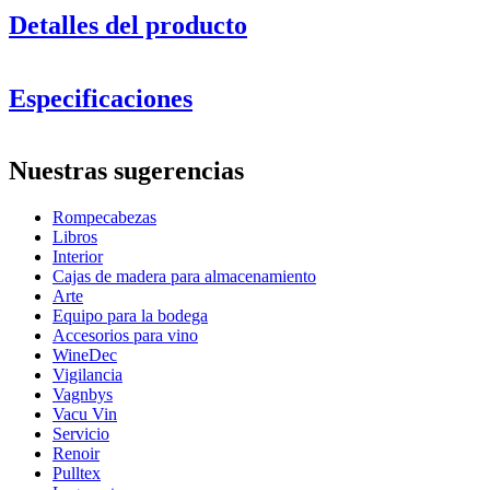
Detalles del producto
Puzle del vino - Escocia
Especificaciones
Información
Nuestras sugerencias
Número de producto
WWSCOTLAND
Rompecabezas
Dimensiones (AnxAlxP cm)
Libros
Altura (cm)
33
Interior
Ancho (cm)
22.7
Cajas de madera para almacenamiento
Peso (kg)
0.80
Arte
Profundidad (cm)
3.9
Equipo para la bodega
Accesorios para vino
WineDec
Vigilancia
Vagnbys
Vacu Vin
Servicio
Renoir
Pulltex