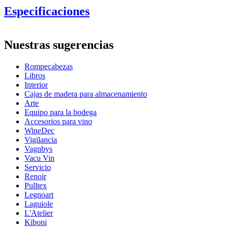
Especificaciones
Información
Nuestras sugerencias
Número de producto
WWSPAIN
Rompecabezas
Dimensiones (AnxAlxP cm)
Libros
Altura (cm)
33
Interior
Ancho (cm)
22.7
Cajas de madera para almacenamiento
Peso (kg)
0.82
Arte
Profundidad (cm)
3.9
Equipo para la bodega
Accesorios para vino
WineDec
Lo que obtendrá
Vigilancia
Vagnbys
Vacu Vin
Servicio
Renoir
Pulltex
Legnoart
Laguiole
L'Atelier
Kiboni