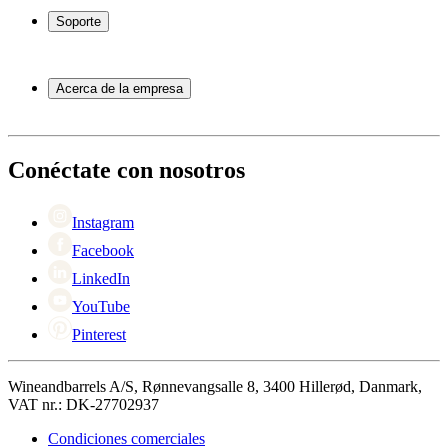
Botelleros
Soporte
Muebles para vino
Toneles de vino
Preguntas frecuentes
Accesorios para vino
Servicio
Acerca de la empresa
Pago
Entrega
Acerca de Wineandbarrels
Devolución
Personas de contacto
+44 3308 081634
Black Friday
Conéctate con nosotros
Singles Day
Cyber Monday
Instagram
Facebook
LinkedIn
YouTube
Pinterest
Wineandbarrels A/S, Rønnevangsalle 8, 3400 Hillerød, Danmark,
VAT nr.: DK-27702937
Condiciones comerciales