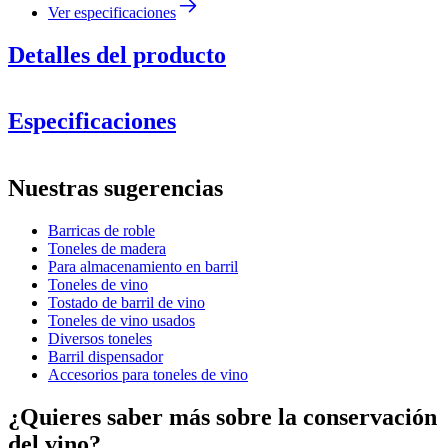
Ver especificaciones
Detalles del producto
Especificaciones
Información
Nuestras sugerencias
Número de producto
WOB-HM30-heavy ristning (
Barricas de roble
Dimensiones (AnxAlxP cm)
Toneles de madera
Peso (kg)
10
Para almacenamiento en barril
Toneles de vino
Tostado de barril de vino
Toneles de vino usados
Diversos toneles
Barril dispensador
Accesorios para toneles de vino
¿Quieres saber más sobre la conservación
del vino?