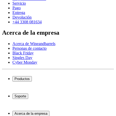
Servicio
Pago
Entrega
Devolución
+44 3308 081634
Acerca de la empresa
Acerca de Wineandbarrels
Personas de contacto
Black Friday
Singles Day
Cyber Monday
Productos
Vinotecas
Botelleros
Soporte
Muebles para vino
Toneles de vino
Preguntas frecuentes
Accesorios para vino
Servicio
Acerca de la empresa
Pago