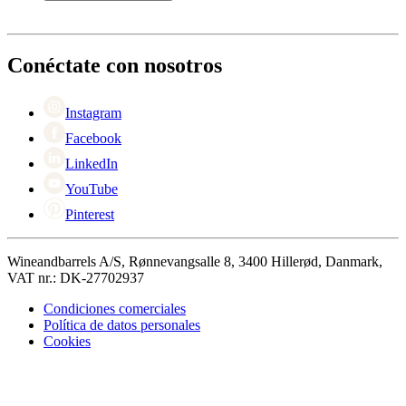
Entrega
Acerca de Wineandbarrels
Devolución
Personas de contacto
+44 3308 081634
Black Friday
Conéctate con nosotros
Singles Day
Cyber Monday
Instagram
Facebook
LinkedIn
YouTube
Pinterest
Wineandbarrels A/S, Rønnevangsalle 8, 3400 Hillerød, Danmark,
VAT nr.: DK-27702937
Condiciones comerciales
Política de datos personales
Cookies