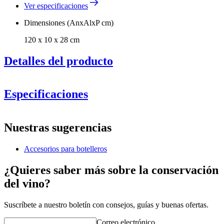
Ver especificaciones
Dimensiones (AnxAlxP cm)
120 x 10 x 28 cm
Detalles del producto
Especificaciones
Información
Nuestras sugerencias
Número de producto
S602
Accesorios para botelleros
General
Entrega
Desensamblado
¿Quieres saber más sobre la conservación
Colocación
Suelo
del vino?
Fabricante
Caverack
Acabado
Madera de pino quemado
Modular
true
Suscríbete a nuestro boletín con consejos, guías y buenas ofertas.
Dimensiones (AnxAlxP cm)
Correo electrónico