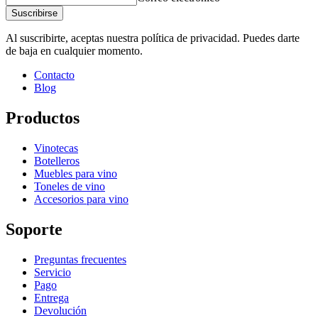
Suscribirse
Altura (cm)
10
Crea tu propia composición con estos módulos con nuestra
Ancho (cm)
120
Al suscribirte, aceptas nuestra política de privacidad. Puedes darte
herramienta online para decorar bodegas
Profundidad (cm)
28
de baja en cualquier momento.
Peso (kg)
4.9
Contacto
Blog
Productos
Vinotecas
Botelleros
Muebles para vino
Toneles de vino
Accesorios para vino
Soporte
Preguntas frecuentes
Servicio
Pago
Entrega
Devolución