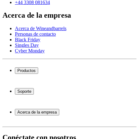
+44 3308 081634
Acerca de la empresa
Acerca de Wineandbarrels
Personas de contacto
Black Friday
Singles Day
Cyber Monday
Productos
Vinotecas
Botelleros
Soporte
Muebles para vino
Toneles de vino
Preguntas frecuentes
Accesorios para vino
Servicio
Acerca de la empresa
Pago
Entrega
Acerca de Wineandbarrels
Devolución
Personas de contacto
+44 3308 081634
Black Friday
Conéctate con nosotros