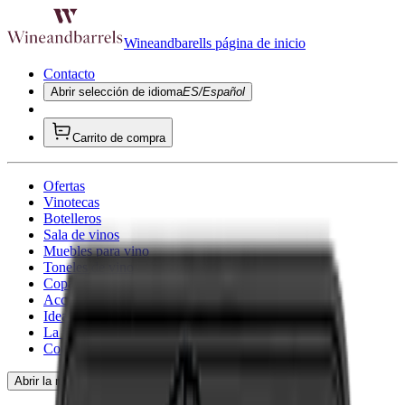
Wineandbarells página de inicio
Contacto
Abrir selección de idioma
ES/Español
Carrito de compra
Ofertas
Vinotecas
Botelleros
Sala de vinos
Muebles para vino
Toneles de vino
Copa de vino
Accesorios para vino
Ideas de regalo
La inspiración
Consultoría
Abrir la navegación