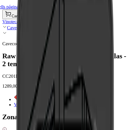
ls página de inicio
Carrito de compra
Vinotecas
Cavecool
Cavecool
Raw Zircon Special Edition - 77 botellas -
2 temperatura - Negro
CC201DB-SE
1289,00 €
Ver etiqueta energética
Ver detalles del producto
Zonas de enfriamiento