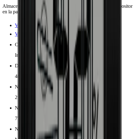
Almacena 77 botellas en 2 zonas con un elegante estante expositor
en la parte inferior del armario.
Ver detalles del producto
Ver especificaciones
Colocación
Independiente
Dimensiones (AnxAlxP cm)
48 x 127 x 57.5 cm
Número de zonas de enfriamiento
2 zonas
Número de botellas (Burdeos, máx)
77
Nivel de ruido