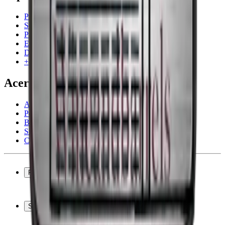
Preguntas frecuentes
Servicio
Pago
Entrega
Devolución
+44 3308 081634
Acerca de la empresa
Acerca de Wineandbarrels
Personas de contacto
Black Friday
Singles Day
Cyber Monday
Productos
Vinotecas
Botelleros
Soporte
Muebles para vino
Toneles de vino