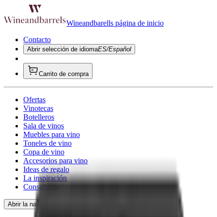
Wineandbarells página de inicio
Contacto
Abrir selección de idioma
ES/Español
Carrito de compra
Ofertas
Vinotecas
Botelleros
Sala de vinos
Muebles para vino
Toneles de vino
Copa de vino
Accesorios para vino
Ideas de regalo
La inspiración
Consultoría
Abrir la navegación