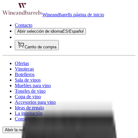
Wineandbarells página de inicio
Contacto
Abrir selección de idioma
ES/Español
Carrito de compra
Ofertas
Vinotecas
Botelleros
Sala de vinos
Muebles para vino
Toneles de vino
Copa de vino
Accesorios para vino
Ideas de regalo
La inspiración
Consultoría
Abrir la navegación