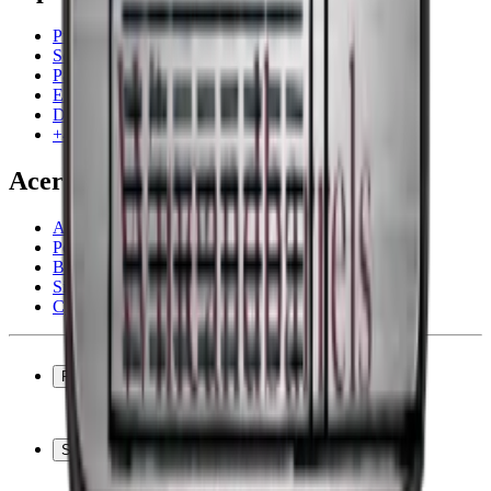
Preguntas frecuentes
Servicio
Pago
Entrega
Devolución
+44 3308 081634
Acerca de la empresa
Acerca de Wineandbarrels
Personas de contacto
Black Friday
Singles Day
Cyber Monday
Productos
Vinotecas
Botelleros
Soporte
Muebles para vino
Toneles de vino