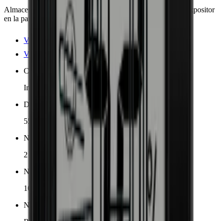
Almacena 102 botellas en 2 zonas con un elegante estante expositor
en la parte inferior del armario.
Ver detalles del producto
Ver especificaciones
Colocación
Independiente
Dimensiones (AnxAlxP cm)
55 x 127.7 x 58.5 cm
Número de zonas de enfriamiento
2 zonas
Número de botellas (Burdeos, máx)
102
Nivel de ruido