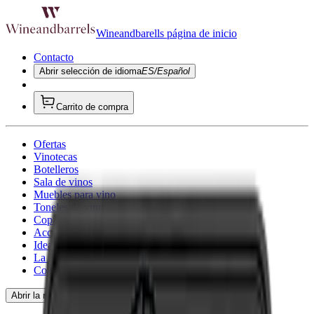
Wineandbarells página de inicio
Contacto
Abrir selección de idioma
ES/Español
Carrito de compra
Ofertas
Vinotecas
Botelleros
Sala de vinos
Muebles para vino
Toneles de vino
Copa de vino
Accesorios para vino
Ideas de regalo
La inspiración
Consultoría
Abrir la navegación