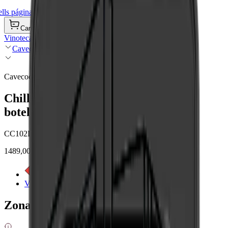
ls página de inicio
Carrito de compra
Vinotecas
Cavecool
Cavecool
Chill Sapphire Special Edition - 102
botellas - 2 temperatura - Negro
CC102DB-1-SE
1489,00 €
Ver etiqueta energética
Ver detalles del producto
Zonas de enfriamiento