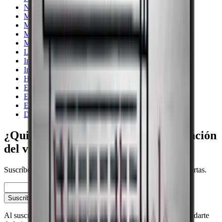
Negro
Más de 131 botellas
Multitemperatura
Menos de 90 cm
Madera
Liebherr
Integrable
Independiente
Humidor de puros
EuroCave Professional
EuroCave
El almacenamiento más económico por botella
De 90 a 150 cm
¿Quieres saber más sobre la conservación
del vino?
Suscríbete a nuestro boletín con consejos, guías y buenas ofertas.
Correo electrónico
Suscribirse
Al suscribirte, aceptas nuestra política de privacidad. Puedes darte