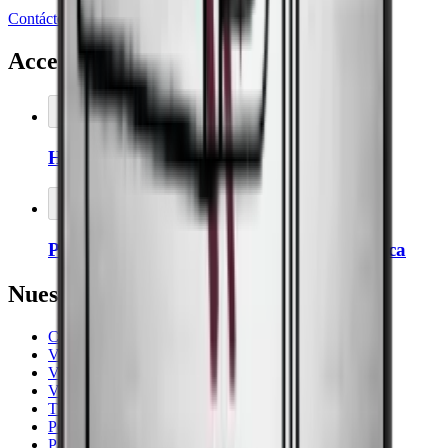
Contáctenos
Accesorios relacionados
Añadir al carrito
Higrómetro Thermopro
Añadir al carrito
Puerta colgada a la izquierda en la vinoteca
Nuestras sugerencias
Cavecool
Vinotecas silenciosas
Vinotecas encastrables
Vestfrost
Thermocold
Pevino
Para habitaciones frías