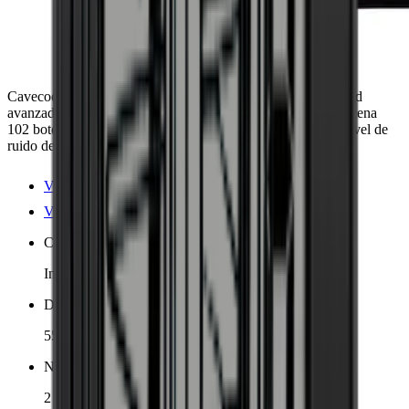
Cavecool Chill Sapphire: elegante vinoteca con funcionalidad
avanzada. Dos zonas de temperatura (5-12° y 12-18°), almacena
102 botellas de burdeos en 5 estantes de madera de haya. Nivel de
ruido de solo 38 dB, colocación flexible en el hogar.
Ver detalles del producto
Ver especificaciones
Colocación
Independiente
Dimensiones (AnxAlxP cm)
55 x 127.7 x 58.5 cm
Número de zonas de enfriamiento
2 zonas