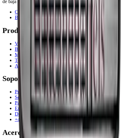
de baja en cualquier momento.
Contacto
Blog
Productos
Vinotecas
Botelleros
Muebles para vino
Toneles de vino
Accesorios para vino
Soporte
Preguntas frecuentes
Servicio
Pago
Entrega
Devolución
+44 3308 081634
Acerca de la empresa