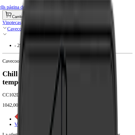
ls página de inicio
Carrito de compra
Vinotecas
Cavecool
- 25%
Cavecool
Chill Sapphire - 102 botellas - 2
temperatura - Negro
CC102DB-1
1042,00 €
1389,00 €
Ver etiqueta energética
Ver detalles del producto
La oferta es válida hasta 29/08/2026 o hasta agotar existencias.