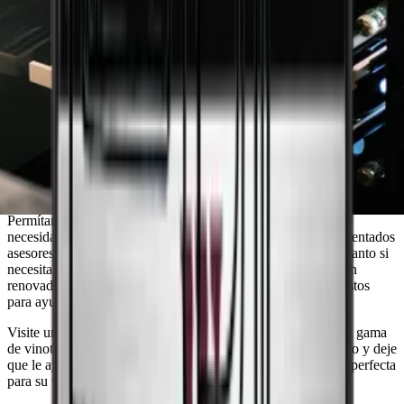
¿Necesita ayuda para encontrar la
vinoteca que se adapte a sus necesidades?
Permítanos ayudarle a encontrar la solución perfecta para sus
necesidades. Concierte una cita con uno de nuestros experimentados
asesores de ventas y obtenga asesoramiento personalizado. Tanto si
necesitas una vinoteca discreta integrada para tu cocina recién
renovada como una independiente para tu sótano, estamos listos
para ayudarte a elegir la vinoteca adecuada.
Visite una de nuestras salas de exposición y descubra nuestra gama
de vinotecas de alta calidad, o reserve una reunión hoy mismo y deje
que le ayudemos a encontrar la solución de almacenamiento perfecta
para su vino.