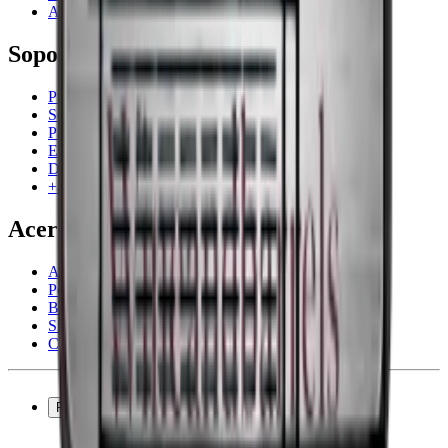
Accesorios para vino
Soporte
Preguntas frecuentes
Servicio
Pago
Entrega
Devolución
+44 3308 081634
Acerca de la empresa
Acerca de Wineandbarrels
Personas de contacto
Black Friday
Singles Day
Cyber Monday
Productos
Vinotecas