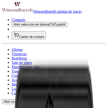
Wineandbarells página de inicio
Contacto
Abrir selección de idioma
ES/Español
Carrito de compra
Ofertas
Vinotecas
Botelleros
Sala de vinos
Muebles para vino
Toneles de vino
Copa de vino
Accesorios para vino
Ideas de regalo
La inspiración
Consultoría
Abrir la navegación