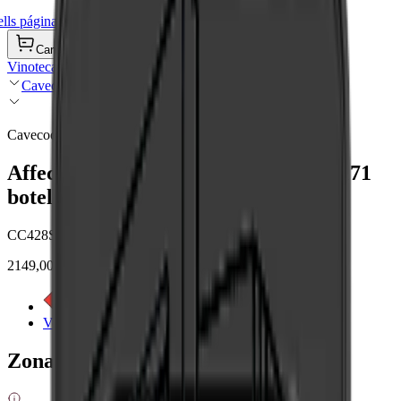
ls página de inicio
Carrito de compra
Vinotecas
Cavecool
Cavecool
Affection Onyx - Essential Edition - 171
botellas - 1 temperatura - Negro
CC428SB-SE-1
2149,00 €
Ver etiqueta energética
Ver detalles del producto
Zonas de enfriamiento