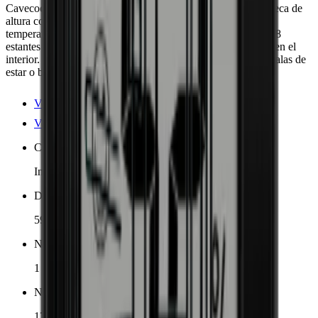
Cavecool Affection Onyx - Essential Edition: elegante vinoteca de
altura completa para 171 botellas de Burdeos en una zona de
temperatura (5-20 °C). Puerta de cristal negro sin rayos UV, 8
estantes extensibles de madera de haya con luz LED blanca en el
interior. Ideal para cocinas empotradas o independientes en salas de
estar o bodegas.
Ver detalles del producto
Ver especificaciones
Colocación
Independiente, Incorporado
Dimensiones (AnxAlxP cm)
59.5 x 177 x 68 cm
Número de zonas de enfriamiento
1 zona
Número de botellas (Burdeos, máx)
171