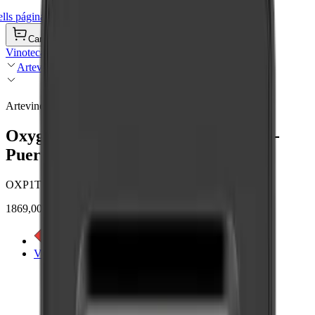
ls página de inicio
Carrito de compra
Vinotecas
Artevino
Artevino
Oxygen - 98 botellas - 1 temperatura -
Puerta de vidrio
OXP1T98NVSD
1869,00 €
Ver etiqueta energética
Ver detalles del producto