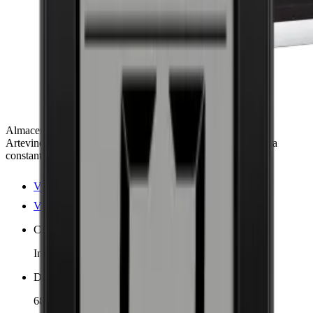
Almacena y madura hasta 98 botellas en el enfriador de vino
Artevino Oxygen, con protección UV y rango de temperatura
constante. Silencioso, eficiente y seguro.
Ver detalles del producto
Ver especificaciones
Colocación
Independiente
Dimensiones (AnxAlxP cm)
68 x 96 x 69 cm