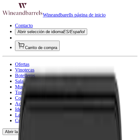
Wineandbarells página de inicio
Contacto
Abrir selección de idioma
ES/Español
Carrito de compra
Ofertas
Vinotecas
Botelleros
Sala de vinos
Muebles para vino
Toneles de vino
Copa de vino
Accesorios para vino
Ideas de regalo
La inspiración
Consultoría
Abrir la navegación