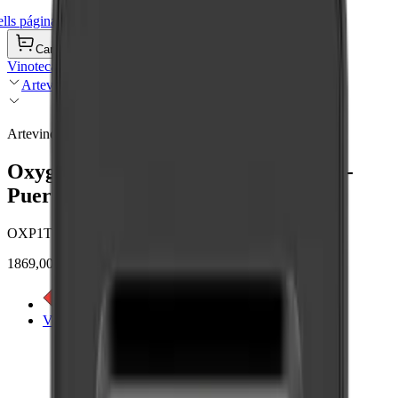
ls página de inicio
Carrito de compra
Vinotecas
Artevino
Artevino
Oxygen - 98 botellas - 1 temperatura -
Puerta de vidrio negra
OXP1T98NVND
1869,00 €
Ver etiqueta energética
Ver detalles del producto