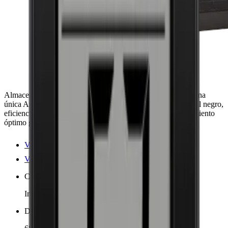
Almacena hasta 98 botellas de Burdeos en el enfriador de zona
única Artevino Oxygen. Diseño elegante con puerta de cristal negro,
eficiencia energética y funcionamiento silencioso. Envejecimiento
óptimo garantizado.
Ver detalles del producto
Ver especificaciones
Colocación
Independiente
Dimensiones (AnxAlxP cm)