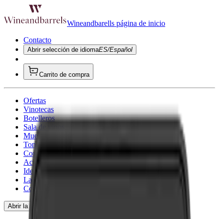
Wineandbarells página de inicio
Contacto
Abrir selección de idioma
ES/Español
Carrito de compra
Ofertas
Vinotecas
Botelleros
Sala de vinos
Muebles para vino
Toneles de vino
Copa de vino
Accesorios para vino
Ideas de regalo
La inspiración
Consultoría
Abrir la navegación